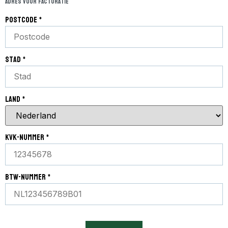
Adres voor facturatie
postcode
*
stad
*
land
*
KVK-nummer
*
btw-nummer
*