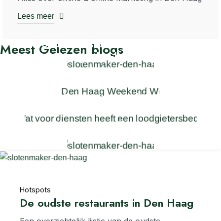
Lees meer
De oudste restaurants in Den Haag
Meest
Gelezen blogs
Dit zijn de allerleukste
bezienswaardigheden in Den Haag
Wat voor diensten heeft een
loodgietersbedrijf?
Slotenmaker Den Haag
Hotspots
De oudste restaurants in Den Haag